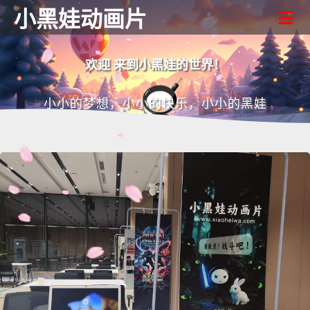
小黑娃动画片
欢迎 来到小黑娃的世界！
小小的梦想，小小的快乐，小小的黑娃