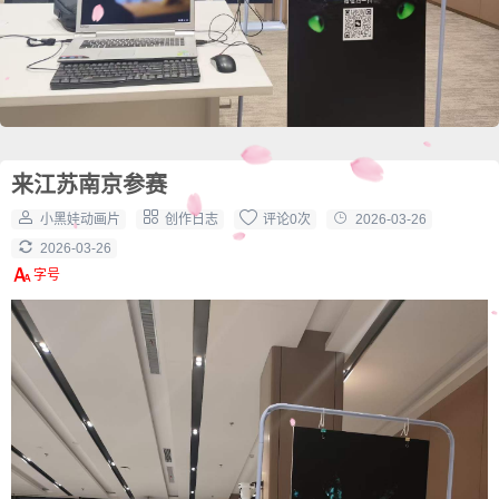
来江苏南京参赛
小黑娃动画片
创作日志
评论0次
2026-03-26
2026-03-26