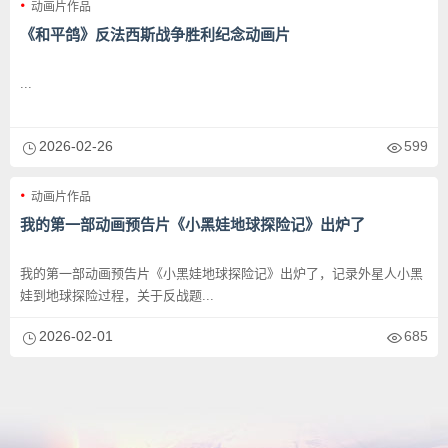
动画片作品
《和平鸽》反法西斯战争胜利纪念动画片
...
2026-02-26
599
动画片作品
我的第一部动画预告片《小黑娃地球探险记》出炉了
我的第一部动画预告片《小黑娃地球探险记》出炉了，记录外星人小黑
娃到地球探险过程，关于反战题...
2026-02-01
685