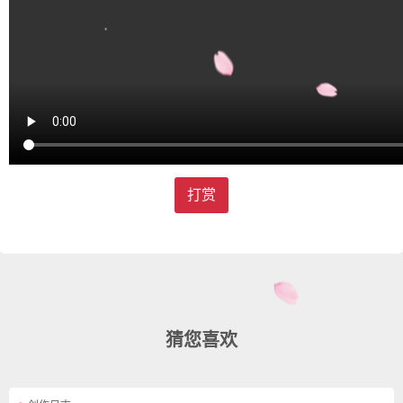
打赏
猜您喜欢