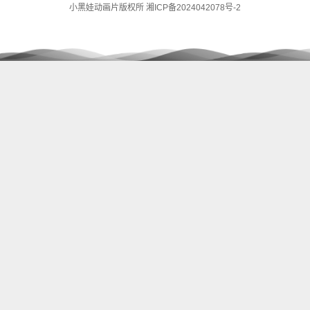
小黑娃动画片版权所
湘ICP备2024042078号-2