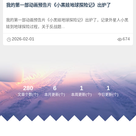
我的第一部动画预告片《小黑娃地球探险记》出炉了
我的第一部动画预告片《小黑娃地球探险记》出炉了，记录外星人小黑
娃到地球探险过程，关于反战题...
2026-02-01
674
280
6
1
1
文章个数(个)
本月更新(个)
本周更新(个)
今日更新(个)