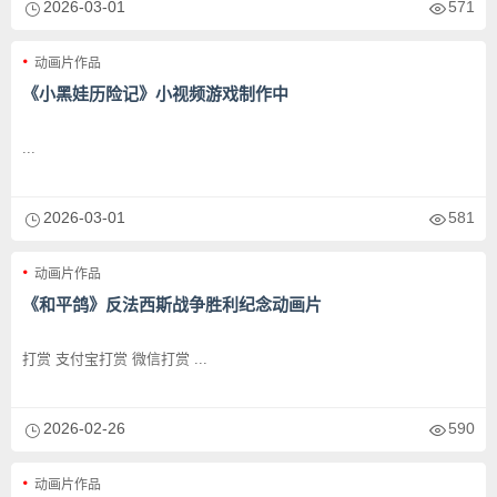
2026-03-01
571
动画片作品
《小黑娃历险记》小视频游戏制作中
...
2026-03-01
581
动画片作品
《和平鸽》反法西斯战争胜利纪念动画片
打赏 支付宝打赏 微信打赏 ...
2026-02-26
590
动画片作品