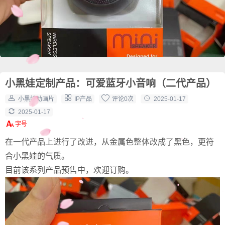
小黑娃定制产品：可爱蓝牙小音响（二代产品）
小黑娃动画片
IP产品
评论0次
2025-01-17
2025-01-17
在一代产品上进行了改进，从金属色整体改成了黑色，更符
合小黑娃的气质。
目前该系列产品预售中，欢迎订购。