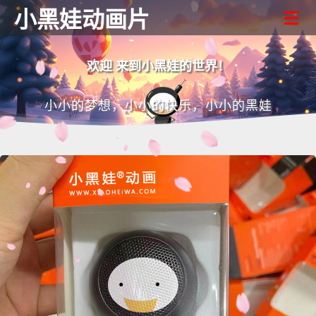
小黑娃动画片
欢迎 来到小黑娃的世界！
小小的梦想，小小的快乐，小小的黑娃