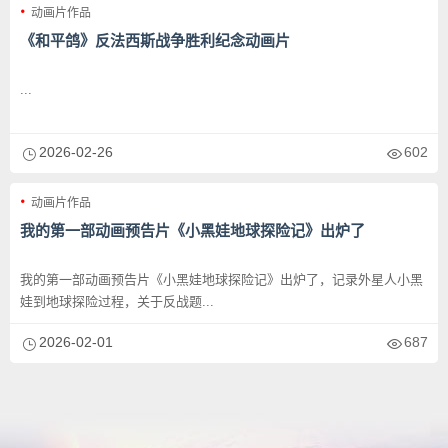
动画片作品
《和平鸽》反法西斯战争胜利纪念动画片
...
2026-02-26
602
动画片作品
我的第一部动画预告片《小黑娃地球探险记》出炉了
我的第一部动画预告片《小黑娃地球探险记》出炉了，记录外星人小黑
娃到地球探险过程，关于反战题...
2026-02-01
687