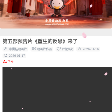
第五部预告片《重生的反思》来了
小黑娃动画片
动画片作品
评论0次
2026-01-16
2026-01-17