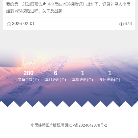
我的第一部动画预告片《小黑娃地球探险记》出炉了，记录外星人小黑
娃到地球探险过程，关于反战题...
2026-02-01
673
280
6
1
1
文章个数(个)
本月更新(个)
本周更新(个)
今日更新(个)
小黑娃动画片版权所
湘ICP备2024042078号-2