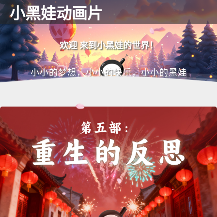
小黑娃动画片
欢迎 来到小黑娃的世界！
小小的梦想，小小的快乐，小小的黑娃