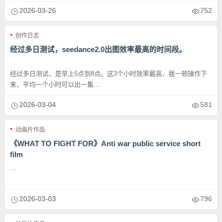
2026-03-26
752
创作日志
经过多日测试，seedance2.0出图效率最高的时间段。
经过多日测试，是早上5点到8点。这3个小时效率最高，我一顿操作下
来，平均一个小时可以出一集...
2026-03-04
581
动画片作品
《WHAT TO FIGHT FOR》Anti war public service short
film
...
2026-03-03
796