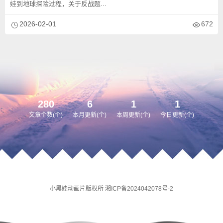
娃到地球探险过程，关于反战题...
2026-02-01
672
280
6
1
1
文章个数(个)
本月更新(个)
本周更新(个)
今日更新(个)
小黑娃动画片版权所
湘ICP备2024042078号-2