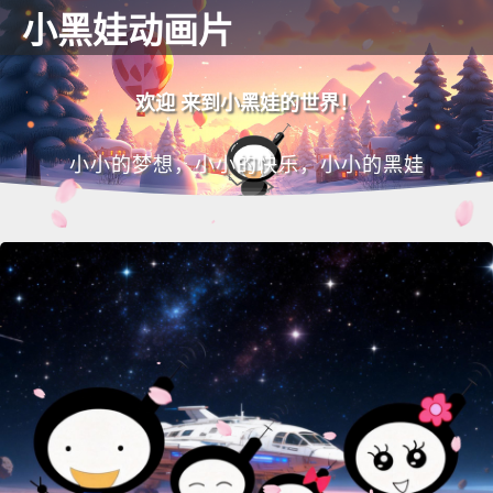
小黑娃动画片
欢迎 来到小黑娃的世界！
小小的梦想，小小的快乐，小小的黑娃