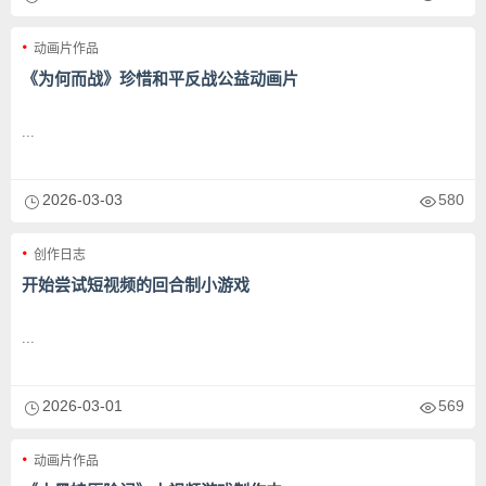
动画片作品
《为何而战》珍惜和平反战公益动画片
...
2026-03-03
580
创作日志
开始尝试短视频的回合制小游戏
...
2026-03-01
569
动画片作品