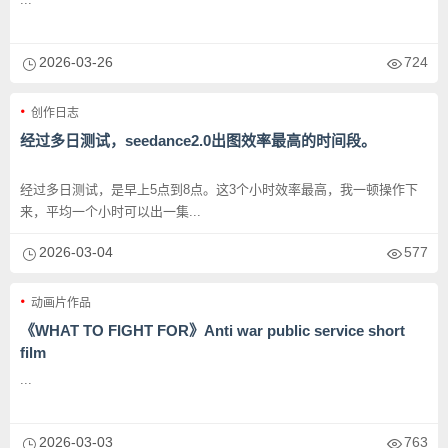
2026-03-26
724
创作日志
经过多日测试，seedance2.0出图效率最高的时间段。
经过多日测试，是早上5点到8点。这3个小时效率最高，我一顿操作下
来，平均一个小时可以出一集...
2026-03-04
577
动画片作品
《WHAT TO FIGHT FOR》Anti war public service short
film
...
2026-03-03
763