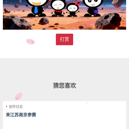
打赏
猜您喜欢
创作日志
来江苏南京参赛
...