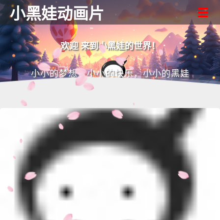
小黑娃动画片
欢迎 来到小黑娃的世界！
小小的梦想，小小的快乐，小小的黑娃