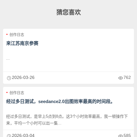
猜您喜欢
创作日志
来江苏南京参赛
...
2026-03-26
762
创作日志
经过多日测试，seedance2.0出图效率最高的时间段。
经过多日测试，是早上5点到8点。这3个小时效率最高，我一顿操作下
来，平均一个小时可以出一集...
2026-03-04
585