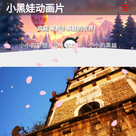
小黑娃动画片
欢迎 来到小黑娃的世界！
小小的梦想，小小的快乐，小小的黑娃