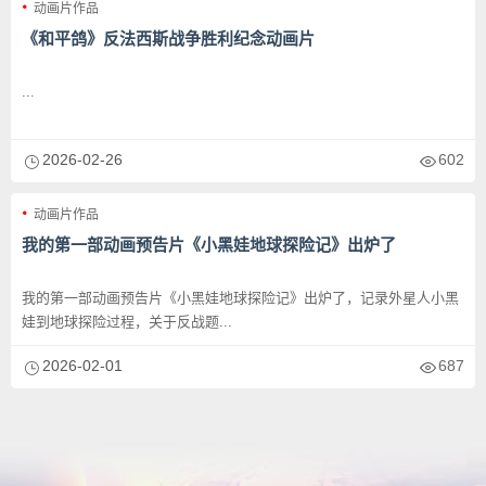
动画片作品
《和平鸽》反法西斯战争胜利纪念动画片
...
2026-02-26
602
动画片作品
我的第一部动画预告片《小黑娃地球探险记》出炉了
我的第一部动画预告片《小黑娃地球探险记》出炉了，记录外星人小黑
娃到地球探险过程，关于反战题...
2026-02-01
687