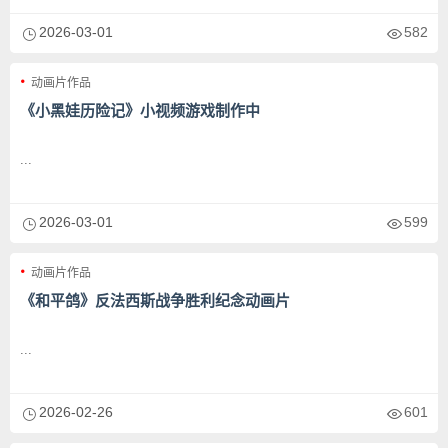
2026-03-01
582
动画片作品
《小黑娃历险记》小视频游戏制作中
...
2026-03-01
599
动画片作品
《和平鸽》反法西斯战争胜利纪念动画片
...
2026-02-26
601