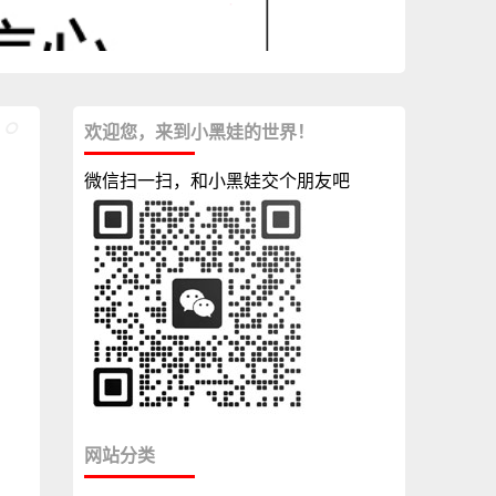
欢迎您，来到小黑娃的世界！
微信扫一扫，和小黑娃交个朋友吧
网站分类