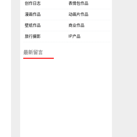
创作日志
表情包作品
漫画作品
动画片作品
壁纸作品
商业作品
旅行摄影
IP产品
最新留言