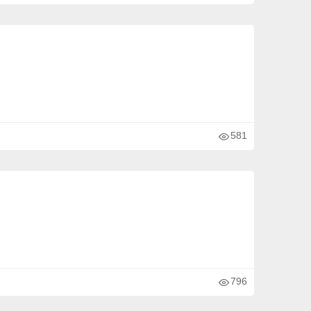
581
796