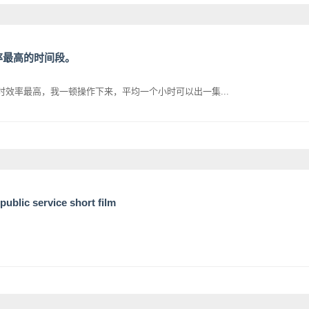
效率最高的时间段。
时效率最高，我一顿操作下来，平均一个小时可以出一集...
lic service short film