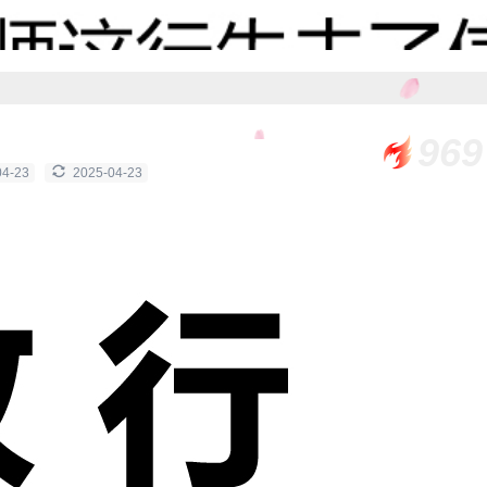
969
04-23
2025-04-23