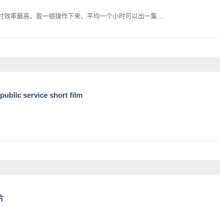
时效率最高，我一顿操作下来，平均一个小时可以出一集...
lic service short film
片