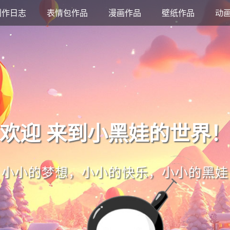
创作日志
表情包作品
漫画作品
壁纸作品
动
欢迎 来到小黑娃的世界
小小的梦想，小小的快乐，小小的黑娃