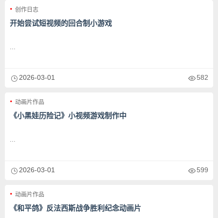
创作日志
开始尝试短视频的回合制小游戏
...
2026-03-01
582
动画片作品
《小黑娃历险记》小视频游戏制作中
...
2026-03-01
599
动画片作品
《和平鸽》反法西斯战争胜利纪念动画片