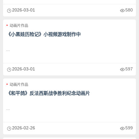
2026-03-01
580
动画片作品
《小黑娃历险记》小视频游戏制作中
...
2026-03-01
597
动画片作品
《和平鸽》反法西斯战争胜利纪念动画片
...
2026-02-26
599