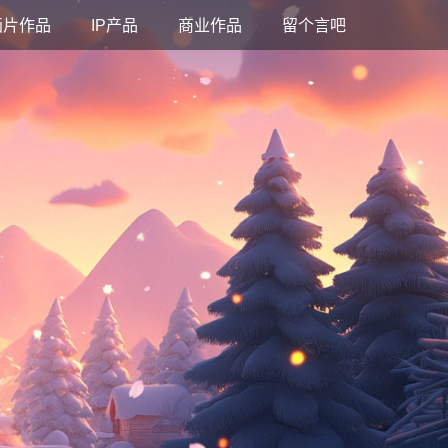
画片作品
IP产品
商业作品
留个言吧
！