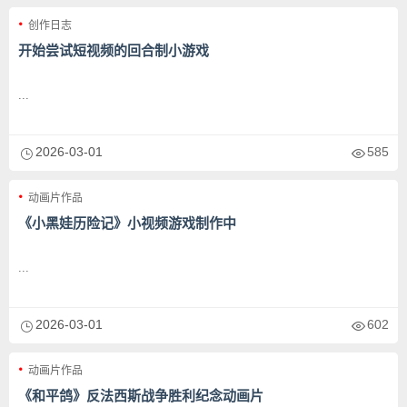
创作日志
开始尝试短视频的回合制小游戏
...
2026-03-01
585
动画片作品
《小黑娃历险记》小视频游戏制作中
...
2026-03-01
602
动画片作品
《和平鸽》反法西斯战争胜利纪念动画片