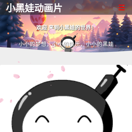
小黑娃动画片
欢迎 来到小黑娃的世界！
小小的梦想，小小的快乐，小小的黑娃