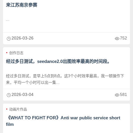
来江苏南京参赛
...
2026-03-26
752
创作日志
经过多日测试，seedance2.0出图效率最高的时间段。
经过多日测试，是早上5点到8点。这3个小时效率最高，我一顿操作下
来，平均一个小时可以出一集...
2026-03-04
581
动画片作品
《WHAT TO FIGHT FOR》Anti war public service short
film
...