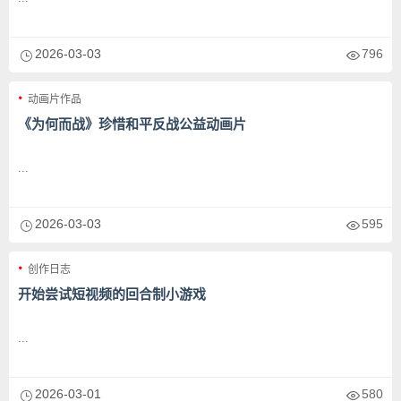
2026-03-03
796
动画片作品
《为何而战》珍惜和平反战公益动画片
...
2026-03-03
595
创作日志
开始尝试短视频的回合制小游戏
...
2026-03-01
580