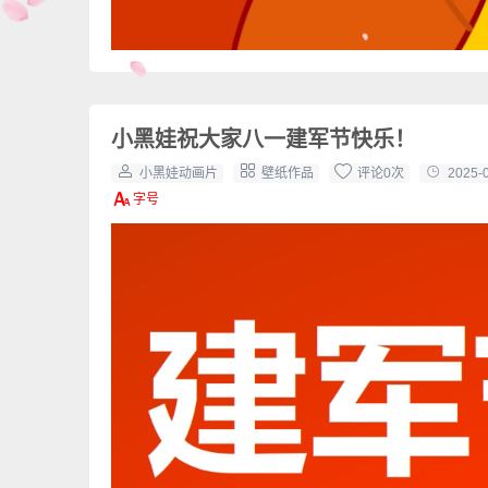
小黑娃祝大家八一建军节快乐！
小黑娃动画片
壁纸作品
评论0次
2025-