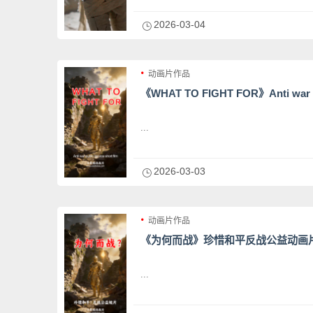
2026-03-04
动画片作品
《WHAT TO FIGHT FOR》Anti war pub
...
2026-03-03
动画片作品
《为何而战》珍惜和平反战公益动画
...