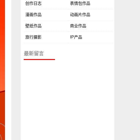
创作日志
表情包作品
漫画作品
动画片作品
壁纸作品
商业作品
旅行摄影
IP产品
最新留言