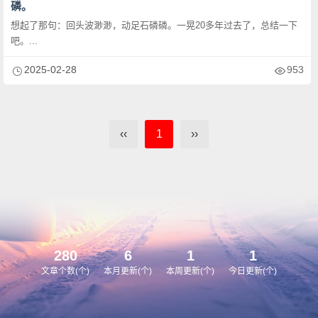
磷。
想起了那句：回头波渺渺，动足石磷磷。一晃20多年过去了，总结一下
吧。...
2025-02-28
953
‹‹
1
››
280
6
1
1
文章个数(个)
本月更新(个)
本周更新(个)
今日更新(个)