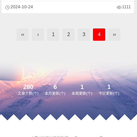
2024-10-24
1111
‹‹
‹
1
2
3
4
››
280
6
1
1
文章个数(个)
本月更新(个)
本周更新(个)
今日更新(个)